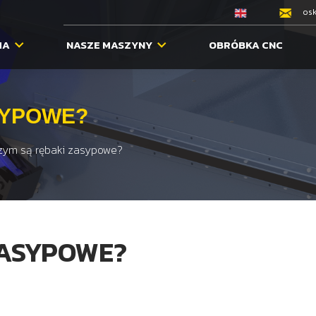
osk
MA
NASZE MASZYNY
OBRÓBKA CNC
SYPOWE?
zym są rębaki zasypowe?
ZASYPOWE?