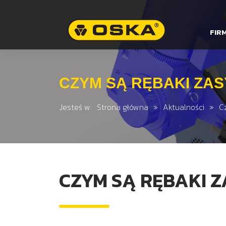
FIR
CZYM SĄ RĘBAKI ZA
Jesteś w:
Strona główna
Aktualności
C
CZYM SĄ RĘBAKI 